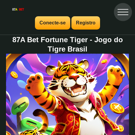
Conecte-se
Registro
87A Bet Fortune Tiger - Jogo do
Tigre Brasil