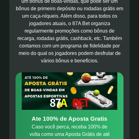
um bônus de boas-vindas, que pode ser um
bônus de primeiro depósito ou rodadas grátis em
um caça-níqueis. Além disso, para todos os
jogadores atuais, o 87A Bet organiza
regularmente promoções como bônus de
recarga, rodadas grátis, cashback, etc. Também
contamos com um programa de fidelidade por
meio do qual os jogadores podem desfrutar de
vários bônus e benefícios.
Ate 100% de Aposta Gratis
Caso você perca, receba 100% de
volta como uma Aposta Grátis de até