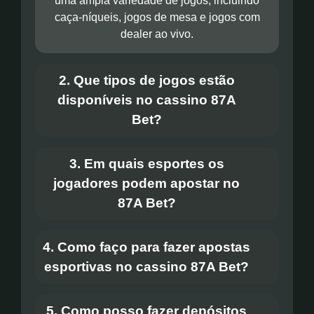
uma ampla variedade de jogos, incluindo
caça-níqueis, jogos de mesa e jogos com
dealer ao vivo.
2. Que tipos de jogos estão
disponíveis no cassino 87A
Bet?
3. Em quais esportes os
jogadores podem apostar no
87A Bet?
4. Como faço para fazer apostas
esportivas no cassino 87A Bet?
5. Como posso fazer depósitos