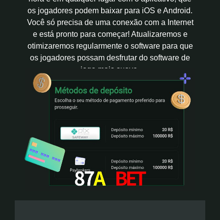
os jogadores podem baixar para iOS e Android.
Você só precisa de uma conexão com a Internet
e está pronto para começar! Atualizaremos e
otimizaremos regularmente o software para que
os jogadores possam desfrutar do software de
jogo mais suave.