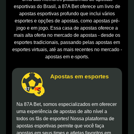
esportivas do Brasil, a 87A Bet oferece um livro de
apostas esportivas profundo que inclui vários
esportes e opções de apostas, como apostas pré-
jogo e em jogo. Essa casa de apostas oferece a
mais alta oferta no mercado de apostas - desde os
esportes tradicionais, passando pelas apostas em
esportes virtuais, até as mais recentes no mercado -
apostas em e-sports.
Apostas em esportes
Na 87A Bet, somos especializados em oferecer
uma experiência de apostas de alto nível a
todos os fãs de esportes! Nossa plataforma de
apostas esportivas permite que você faça
apostas em seus times e atletas favoritos em