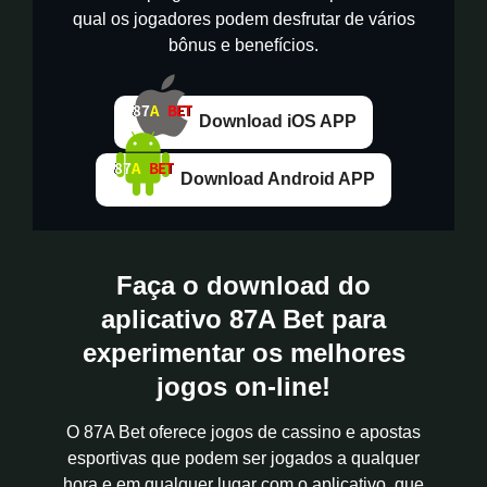
qual os jogadores podem desfrutar de vários
bônus e benefícios.
Download iOS APP
Download Android APP
Faça o download do
aplicativo 87A Bet para
experimentar os melhores
jogos on-line!
O 87A Bet oferece jogos de cassino e apostas
esportivas que podem ser jogados a qualquer
hora e em qualquer lugar com o aplicativo, que