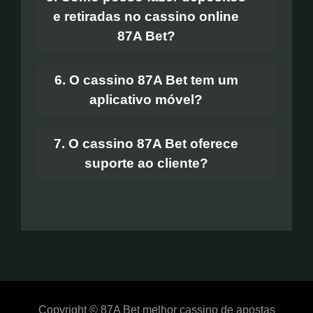
e retiradas no cassino online
87A Bet?
6. O cassino 87A Bet tem um
aplicativo móvel?
7. O cassino 87A Bet oferece
suporte ao cliente?
Copyright © 87A Bet melhor cassino de apostas