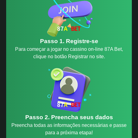
Passo 1. Registre-se
Para começar a jogar no cassino on-line 87A Bet,
clique no botão Registrar no site.
Passo 2. Preencha seus dados
Preencha todas as informações necessárias e passe
para a próxima etapa!