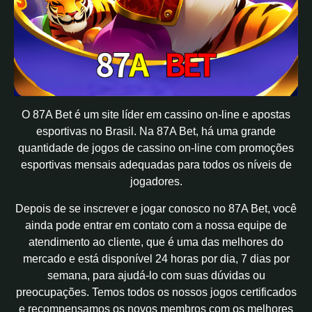
O 87A Bet é um site líder em cassino on-line e apostas
esportivas no Brasil. Na 87A Bet, há uma grande
quantidade de jogos de cassino on-line com promoções
esportivas mensais adequadas para todos os níveis de
jogadores.
Depois de se inscrever e jogar conosco no 87A Bet, você
ainda pode entrar em contato com a nossa equipe de
atendimento ao cliente, que é uma das melhores do
mercado e está disponível 24 horas por dia, 7 dias por
semana, para ajudá-lo com suas dúvidas ou
preocupações. Temos todos os nossos jogos certificados
e recompensamos os novos membros com os melhores