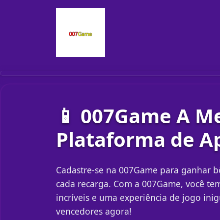
📱 007Game A M
Plataforma de A
Cadastre-se na 007Game para ganhar b
cada recarga. Com a 007Game, você te
incríveis e uma experiência de jogo inig
vencedores agora!