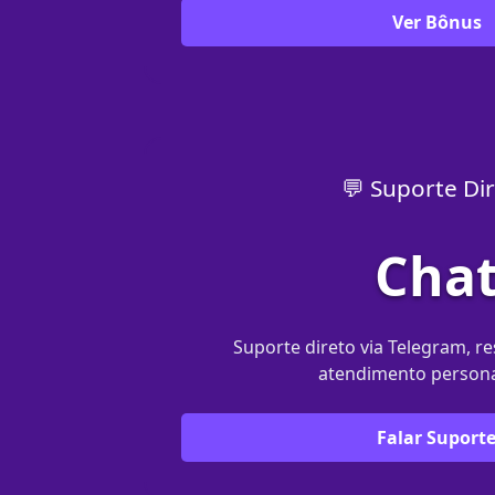
Ver Bônus
💬 Suporte Di
Cha
Suporte direto via Telegram, r
atendimento persona
Falar Suport