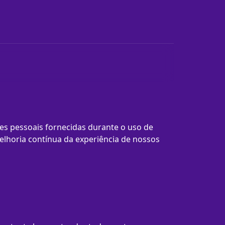
es pessoais fornecidas durante o uso de
elhoria contínua da experiência de nossos