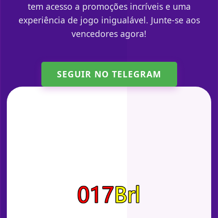
tem acesso a promoções incríveis e uma
experiência de jogo inigualável. Junte-se aos
vencedores agora!
SEGUIR NO TELEGRAM