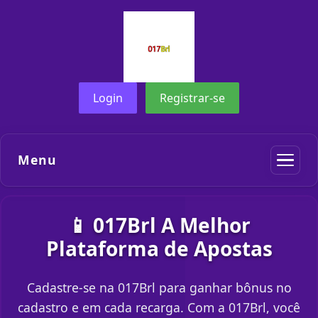
Login
Registrar-se
Menu
📱 017Brl A Melhor
Plataforma de Apostas
Cadastre-se na 017Brl para ganhar bônus no
cadastro e em cada recarga. Com a 017Brl, você