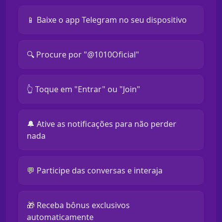
📱 Baixe o app Telegram no seu dispositivo
🔍 Procure por "@1010Oficial"
👆 Toque em "Entrar" ou "Join"
🔔 Ative as notificações para não perder
nada
💬 Participe das conversas e interaja
🎁 Receba bônus exclusivos
automaticamente