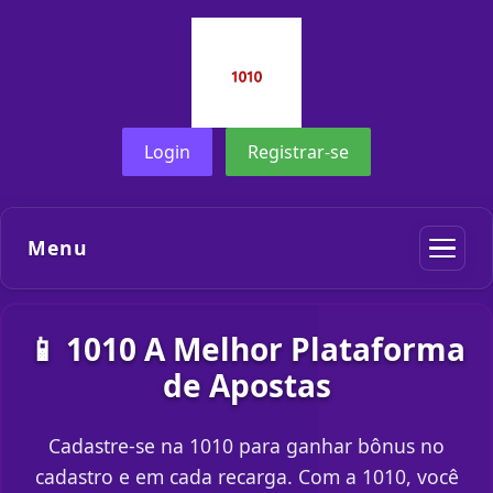
Login
Registrar-se
Menu
📱 1010 A Melhor Plataforma
de Apostas
Cadastre-se na 1010 para ganhar bônus no
cadastro e em cada recarga. Com a 1010, você