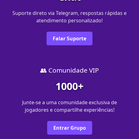
Suporte direto via Telegram, respostas rápidas e
atendimento personalizado!
Falar Suporte
👥 Comunidade VIP
1000+
Junte-se a uma comunidade exclusiva de
jogadores e compartilhe experiências!
Entrar Grupo