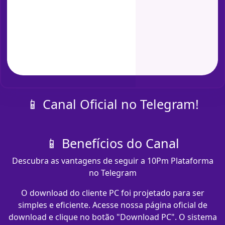
📱 Canal Oficial no Telegram!
📱 Benefícios do Canal
Descubra as vantagens de seguir a 10Pm Plataforma
no Telegram
O download do cliente PC foi projetado para ser
simples e eficiente. Acesse nossa página oficial de
download e clique no botão "Download PC". O sistema