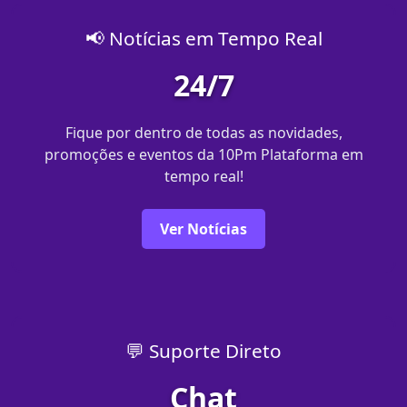
📢 Notícias em Tempo Real
24/7
Fique por dentro de todas as novidades,
promoções e eventos da 10Pm Plataforma em
tempo real!
Ver Notícias
💬 Suporte Direto
Chat