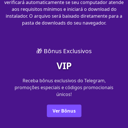
verificará automaticamente se seu computador atende
aos requisitos mínimos e iniciará o download do
instalador. O arquivo será baixado diretamente para a
pasta de downloads do seu navegador.
🎁 Bônus Exclusivos
VIP
Receba bônus exclusivos do Telegram,
promoções especiais e códigos promocionais
únicos!
Ver Bônus