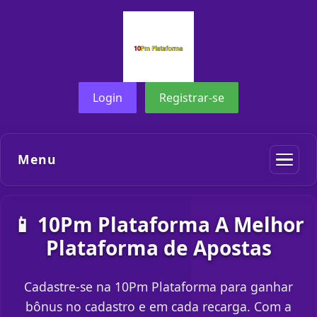
Login
Registrar-se
Menu
📱 10Pm Plataforma A Melhor
Plataforma de Apostas
Cadastre-se na 10Pm Plataforma para ganhar
bônus no cadastro e em cada recarga. Com a