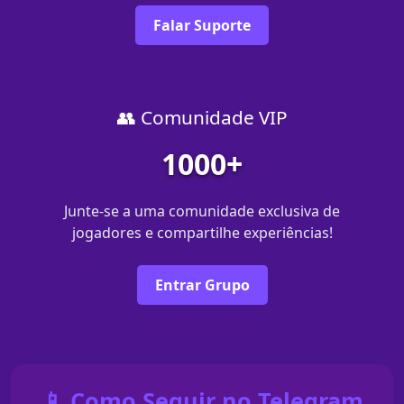
Falar Suporte
👥 Comunidade VIP
1000+
Junte-se a uma comunidade exclusiva de
jogadores e compartilhe experiências!
Entrar Grupo
📱 Como Seguir no Telegram