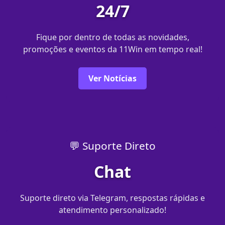
24/7
Fique por dentro de todas as novidades,
promoções e eventos da 11Win em tempo real!
Ver Notícias
💬 Suporte Direto
Chat
Suporte direto via Telegram, respostas rápidas e
atendimento personalizado!