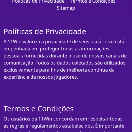
Políticas de Privacidade
Termos e Condições
Sitemap
Políticas de Privacidade
A 11Win valoriza a privacidade de seus usuários e está
empenhada em proteger todas as informações
pessoais fornecidas durante o uso de nossos canais de
comunicação. Todos os dados coletados são utilizados
exclusivamente para fins de melhoria contínua da
experiência de nossos jogadores.
Termos e Condições
Os usuários da 11Win concordam em respeitar todas
as regras e regulamentos estabelecidos. É importante