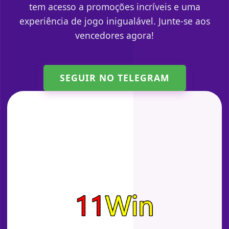
tem acesso a promoções incríveis e uma
experiência de jogo inigualável. Junte-se aos
vencedores agora!
SEGUIR NO TELEGRAM