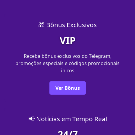
🎁 Bônus Exclusivos
VIP
Receba bônus exclusivos do Telegram,
promoções especiais e códigos promocionais
únicos!
Ver Bônus
📢 Notícias em Tempo Real
24/7