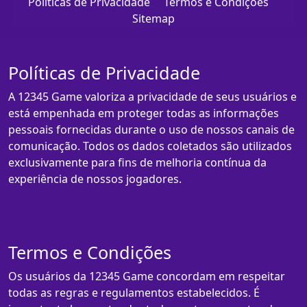
Políticas de Privacidade
Termos e Condições
Sitemap
Políticas de Privacidade
A 12345 Game valoriza a privacidade de seus usuários e
está empenhada em proteger todas as informações
pessoais fornecidas durante o uso de nossos canais de
comunicação. Todos os dados coletados são utilizados
exclusivamente para fins de melhoria contínua da
experiência de nossos jogadores.
Termos e Condições
Os usuários da 12345 Game concordam em respeitar
todas as regras e regulamentos estabelecidos. É