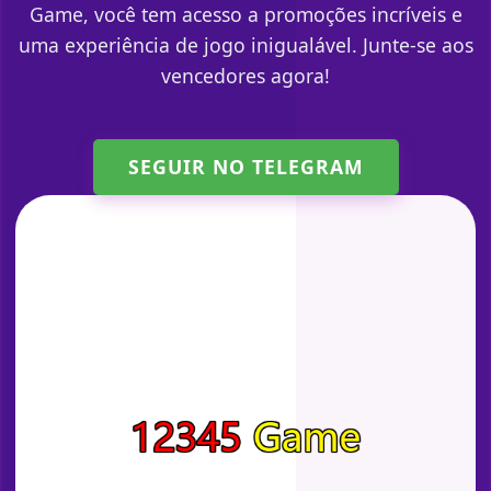
Game, você tem acesso a promoções incríveis e
uma experiência de jogo inigualável. Junte-se aos
vencedores agora!
SEGUIR NO TELEGRAM