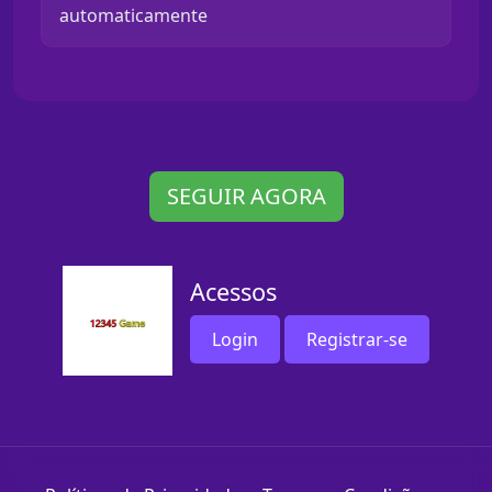
automaticamente
SEGUIR AGORA
Acessos
Login
Registrar-se