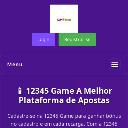
Login
Registrar-se
Menu
📱 12345 Game A Melhor
Plataforma de Apostas
Cadastre-se na 12345 Game para ganhar bônus
no cadastro e em cada recarga. Com a 12345