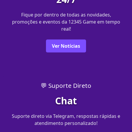
Fique por dentro de todas as novidades,
promoções e eventos da 12345 Game em tempo
real!
Ver Notícias
💬 Suporte Direto
Chat
Suporte direto via Telegram, respostas rápidas e
atendimento personalizado!