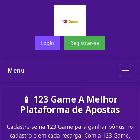
Login
Registrar-se
Menu
📱 123 Game A Melhor
Plataforma de Apostas
Cadastre-se na 123 Game para ganhar bônus no
cadastro e em cada recarga. Com a 123 Game,