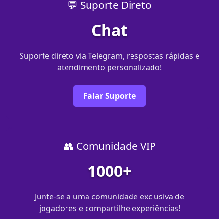
💬 Suporte Direto
Chat
Suporte direto via Telegram, respostas rápidas e
atendimento personalizado!
Falar Suporte
👥 Comunidade VIP
1000+
Junte-se a uma comunidade exclusiva de
jogadores e compartilhe experiências!