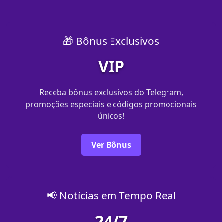
🎁 Bônus Exclusivos
VIP
Receba bônus exclusivos do Telegram,
promoções especiais e códigos promocionais
únicos!
Ver Bônus
📢 Notícias em Tempo Real
24/7