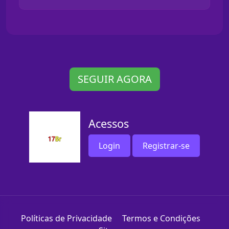
SEGUIR AGORA
Acessos
Login
Registrar-se
Políticas de Privacidade
Termos e Condições