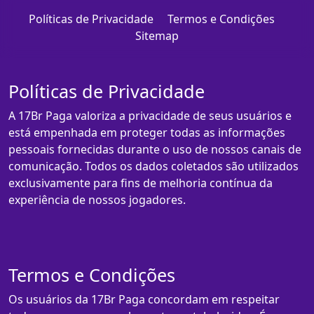
Políticas de Privacidade
Termos e Condições
Sitemap
Políticas de Privacidade
A 17Br Paga valoriza a privacidade de seus usuários e
está empenhada em proteger todas as informações
pessoais fornecidas durante o uso de nossos canais de
comunicação. Todos os dados coletados são utilizados
exclusivamente para fins de melhoria contínua da
experiência de nossos jogadores.
Termos e Condições
Os usuários da 17Br Paga concordam em respeitar