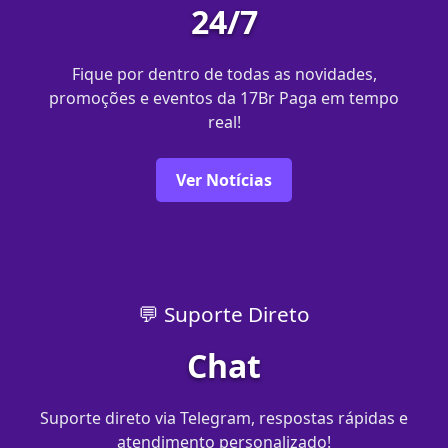
24/7
Fique por dentro de todas as novidades,
promoções e eventos da 17Br Paga em tempo
real!
Ver Notícias
💬 Suporte Direto
Chat
Suporte direto via Telegram, respostas rápidas e
atendimento personalizado!