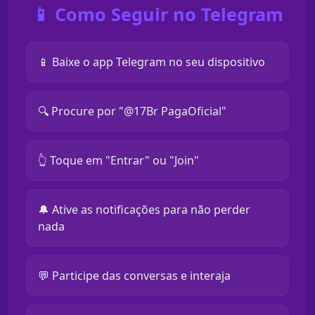
📱 Como Seguir no Telegram
📱 Baixe o app Telegram no seu dispositivo
🔍 Procure por "@17Br PagaOficial"
👆 Toque em "Entrar" ou "Join"
🔔 Ative as notificações para não perder
nada
💬 Participe das conversas e interaja