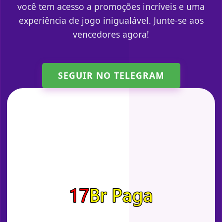
você tem acesso a promoções incríveis e uma
experiência de jogo inigualável. Junte-se aos
vencedores agora!
SEGUIR NO TELEGRAM