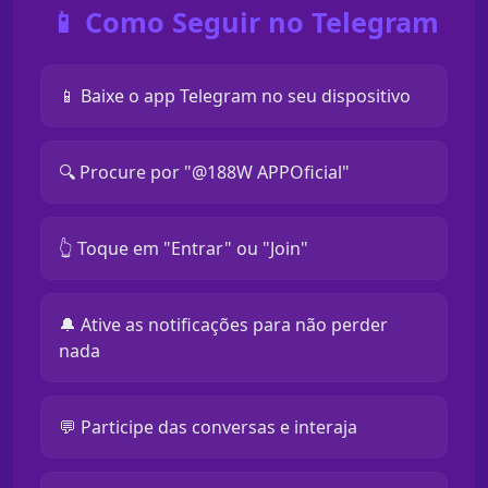
📱 Como Seguir no Telegram
📱 Baixe o app Telegram no seu dispositivo
🔍 Procure por "@188W APPOficial"
👆 Toque em "Entrar" ou "Join"
🔔 Ative as notificações para não perder
nada
💬 Participe das conversas e interaja