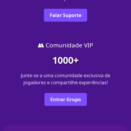
Falar Suporte
👥 Comunidade VIP
1000+
Junte-se a uma comunidade exclusiva de
jogadores e compartilhe experiências!
Entrar Grupo