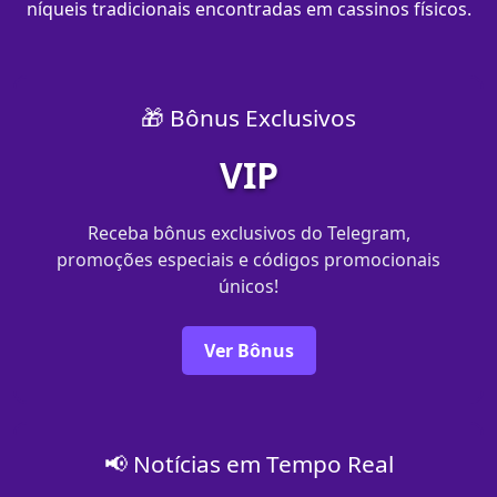
níqueis tradicionais encontradas em cassinos físicos.
🎁 Bônus Exclusivos
VIP
Receba bônus exclusivos do Telegram,
promoções especiais e códigos promocionais
únicos!
Ver Bônus
📢 Notícias em Tempo Real