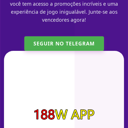
você tem acesso a promoções incríveis e uma
experiência de jogo inigualável. Junte-se aos
vencedores agora!
SEGUIR NO TELEGRAM