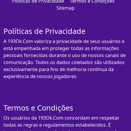
Políticas de Privacidade
Termos e Condições
Sitemap
Políticas de Privacidade
A 193Ok.Com valoriza a privacidade de seus usuários e
está empenhada em proteger todas as informações
pessoais fornecidas durante o uso de nossos canais de
comunicação. Todos os dados coletados são utilizados
exclusivamente para fins de melhoria contínua da
experiência de nossos jogadores.
Termos e Condições
Os usuários da 193Ok.Com concordam em respeitar
todas as regras e regulamentos estabelecidos. É