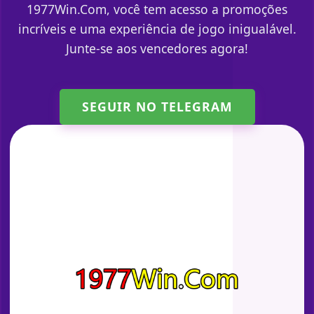
1977Win.Com, você tem acesso a promoções
incríveis e uma experiência de jogo inigualável.
Junte-se aos vencedores agora!
SEGUIR NO TELEGRAM