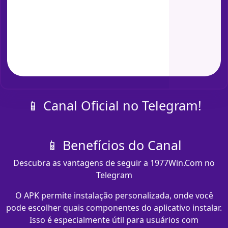
📱 Canal Oficial no Telegram!
📱 Benefícios do Canal
Descubra as vantagens de seguir a 1977Win.Com no
Telegram
O APK permite instalação personalizada, onde você
pode escolher quais componentes do aplicativo instalar.
Isso é especialmente útil para usuários com