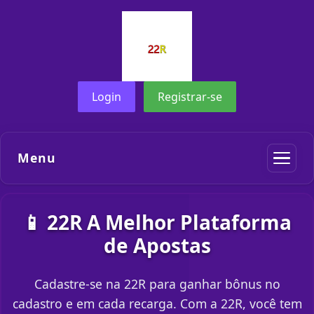
Login
Registrar-se
Menu
📱 22R A Melhor Plataforma
de Apostas
Cadastre-se na 22R para ganhar bônus no
cadastro e em cada recarga. Com a 22R, você tem