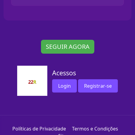
SEGUIR AGORA
Acessos
Login
Registrar-se
Políticas de Privacidade
Termos e Condições