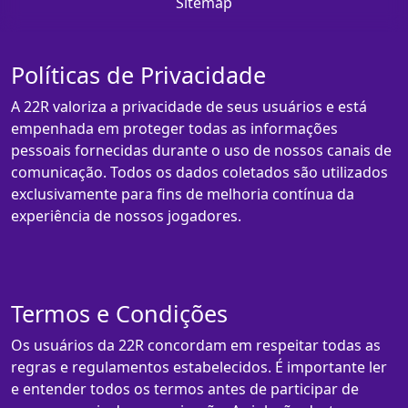
Sitemap
Políticas de Privacidade
A 22R valoriza a privacidade de seus usuários e está
empenhada em proteger todas as informações
pessoais fornecidas durante o uso de nossos canais de
comunicação. Todos os dados coletados são utilizados
exclusivamente para fins de melhoria contínua da
experiência de nossos jogadores.
Termos e Condições
Os usuários da 22R concordam em respeitar todas as
regras e regulamentos estabelecidos. É importante ler
e entender todos os termos antes de participar de