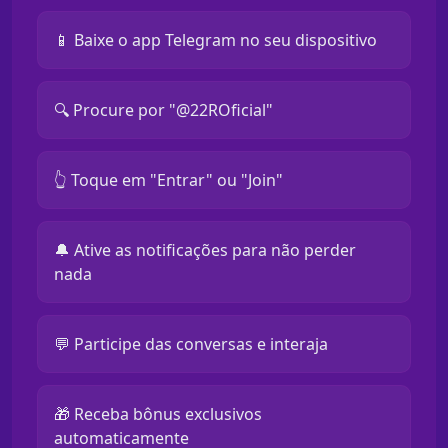
📱 Baixe o app Telegram no seu dispositivo
🔍 Procure por "@22ROficial"
👆 Toque em "Entrar" ou "Join"
🔔 Ative as notificações para não perder
nada
💬 Participe das conversas e interaja
🎁 Receba bônus exclusivos
automaticamente