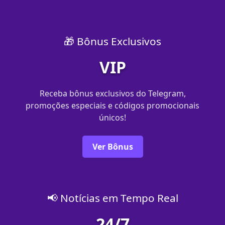
🎁 Bônus Exclusivos
VIP
Receba bônus exclusivos do Telegram,
promoções especiais e códigos promocionais
únicos!
Ver Bônus
📢 Notícias em Tempo Real
24/7