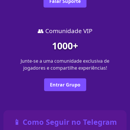
Falar Suporte
👥 Comunidade VIP
1000+
Junte-se a uma comunidade exclusiva de
jogadores e compartilhe experiências!
Entrar Grupo
📱 Como Seguir no Telegram