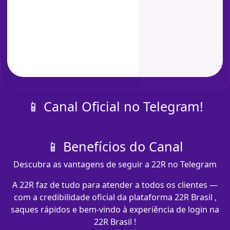
📱 Canal Oficial no Telegram!
📱 Benefícios do Canal
Descubra as vantagens de seguir a 22R no Telegram
A 22R faz de tudo para atender a todos os clientes —
com a credibilidade oficial da plataforma 22R Brasil ,
saques rápidos e bem-vindo à experiência de login na
22R Brasil !