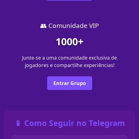
👥 Comunidade VIP
1000+
Junte-se a uma comunidade exclusiva de
jogadores e compartilhe experiências!
Entrar Grupo
📱 Como Seguir no Telegram