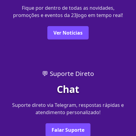
Fique por dentro de todas as novidades,
promoções e eventos da 23Jogo em tempo real!
Ver Notícias
💬 Suporte Direto
Chat
Suporte direto via Telegram, respostas rápidas e
atendimento personalizado!
Falar Suporte