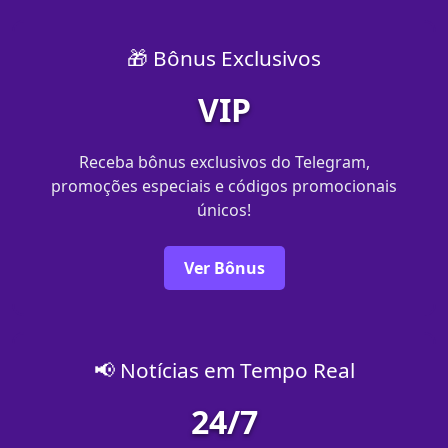
🎁 Bônus Exclusivos
VIP
Receba bônus exclusivos do Telegram,
promoções especiais e códigos promocionais
únicos!
Ver Bônus
📢 Notícias em Tempo Real
24/7