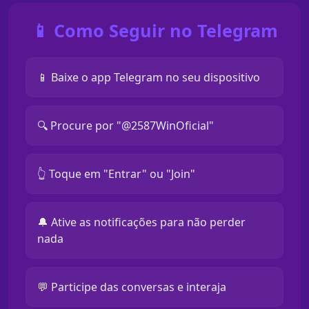
📱 Como Seguir no Telegram
📱 Baixe o app Telegram no seu dispositivo
🔍 Procure por "@2587WinOficial"
👆 Toque em "Entrar" ou "Join"
🔔 Ative as notificações para não perder
nada
💬 Participe das conversas e interaja