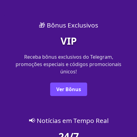
🎁 Bônus Exclusivos
VIP
Receba bônus exclusivos do Telegram,
promoções especiais e códigos promocionais
únicos!
Ver Bônus
📢 Notícias em Tempo Real
24/7