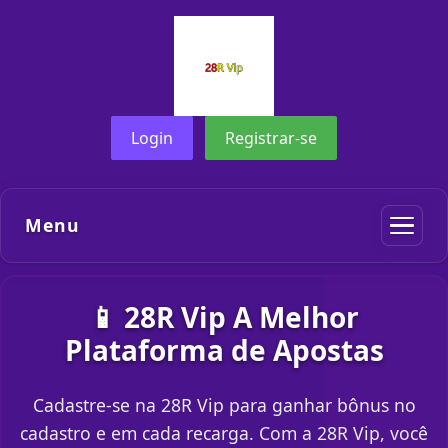
Login
Registrar-se
Menu
📱 28R Vip A Melhor
Plataforma de Apostas
Cadastre-se na 28R Vip para ganhar bônus no
cadastro e em cada recarga. Com a 28R Vip, você