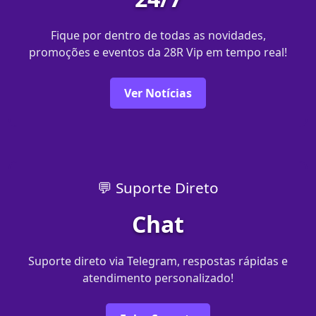
Fique por dentro de todas as novidades,
promoções e eventos da 28R Vip em tempo real!
Ver Notícias
💬 Suporte Direto
Chat
Suporte direto via Telegram, respostas rápidas e
atendimento personalizado!