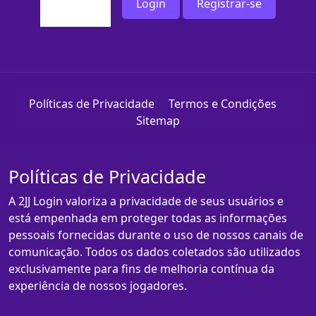
Login
Registrar-se
Políticas de Privacidade
Termos e Condições
Sitemap
Políticas de Privacidade
A 2JJ Login valoriza a privacidade de seus usuários e
está empenhada em proteger todas as informações
pessoais fornecidas durante o uso de nossos canais de
comunicação. Todos os dados coletados são utilizados
exclusivamente para fins de melhoria contínua da
experiência de nossos jogadores.