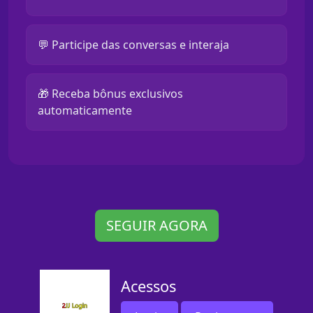
💬 Participe das conversas e interaja
🎁 Receba bônus exclusivos
automaticamente
SEGUIR AGORA
Acessos