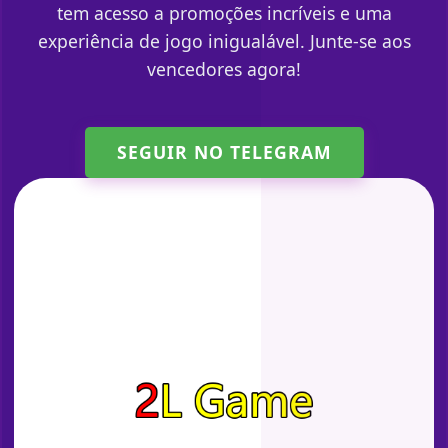
tem acesso a promoções incríveis e uma
experiência de jogo inigualável. Junte-se aos
vencedores agora!
SEGUIR NO TELEGRAM