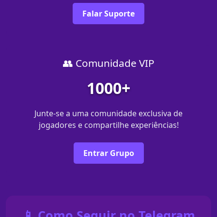
Falar Suporte
👥 Comunidade VIP
1000+
Junte-se a uma comunidade exclusiva de
jogadores e compartilhe experiências!
Entrar Grupo
📱 Como Seguir no Telegram