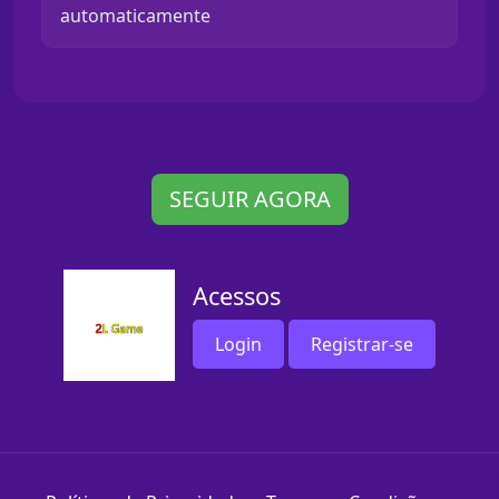
automaticamente
SEGUIR AGORA
Acessos
Login
Registrar-se