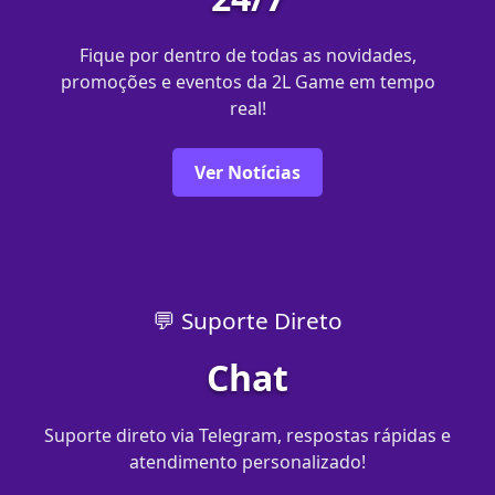
Fique por dentro de todas as novidades,
promoções e eventos da 2L Game em tempo
real!
Ver Notícias
💬 Suporte Direto
Chat
Suporte direto via Telegram, respostas rápidas e
atendimento personalizado!