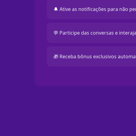
🔔 Ative as notificações para não p
💬 Participe das conversas e interaj
🎁 Receba bônus exclusivos autom