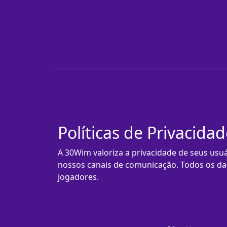
Políticas de Privacida
A 30Wim valoriza a privacidade de seus us
nossos canais de comunicação. Todos os dad
jogadores.