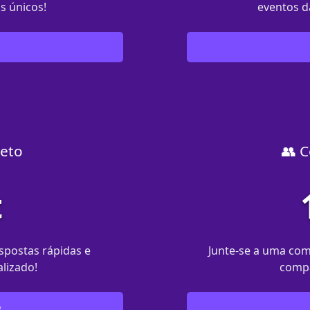
s únicos!
eventos d
reto
👥 
t
espostas rápidas e
Junte-se a uma com
lizado!
compa
e