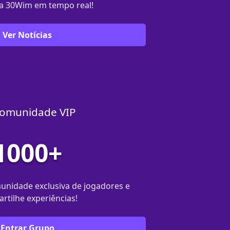
a 30Wim em tempo real!
Ver Notícias
Comunidade VIP
1000+
unidade exclusiva de jogadores e
rtilhe experiências!
Entrar Grupo