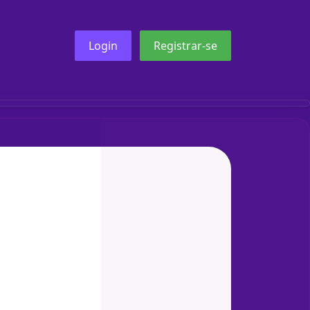
Login
Registrar-se