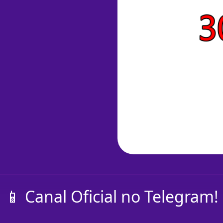
📱 Canal Oficial no Telegram!