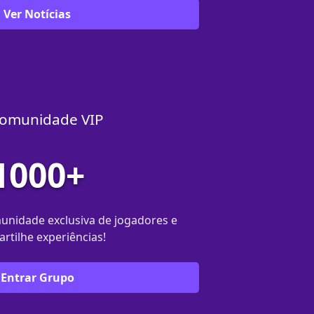
Ver Notícias
Comunidade VIP
1000+
unidade exclusiva de jogadores e
rtilhe experiências!
Entrar Grupo