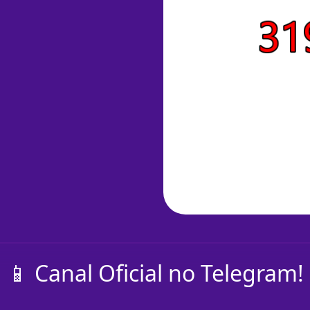
📱 Canal Oficial no Telegram!