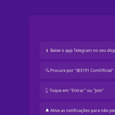
📱 Baixe o app Telegram no seu disp
🔍 Procure por "@3191 ComOficial"
👆 Toque em "Entrar" ou "Join"
🔔 Ative as notificações para não p