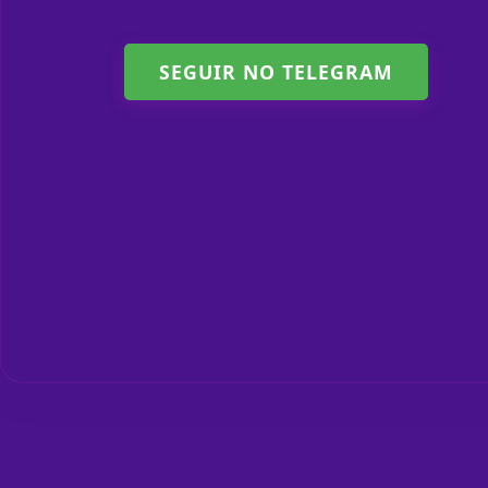
SEGUIR NO TELEGRAM