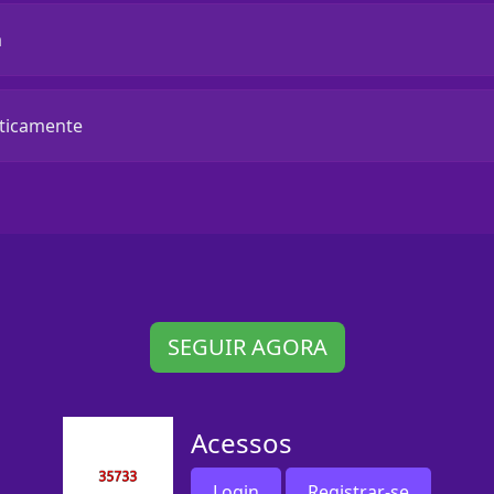
a
aticamente
SEGUIR AGORA
Acessos
Login
Registrar-se