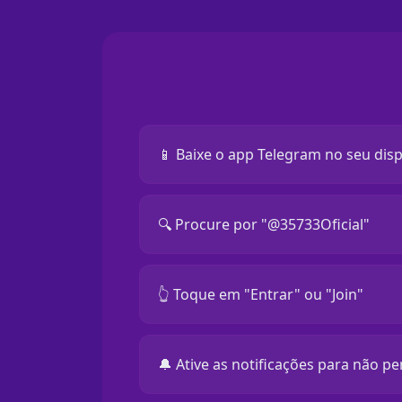
📱 Baixe o app Telegram no seu disp
🔍 Procure por "@35733Oficial"
👆 Toque em "Entrar" ou "Join"
🔔 Ative as notificações para não p