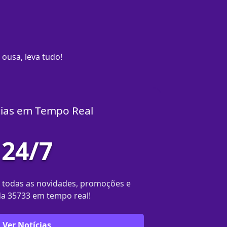
ousa, leva tudo!
cias em Tempo Real
24/7
e todas as novidades, promoções e
da 35733 em tempo real!
Ver Notícias