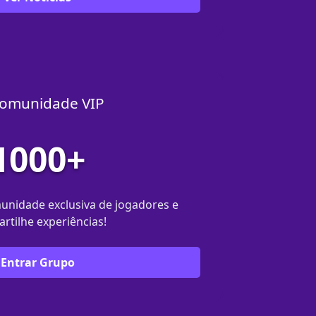
Comunidade VIP
1000+
unidade exclusiva de jogadores e
rtilhe experiências!
Entrar Grupo