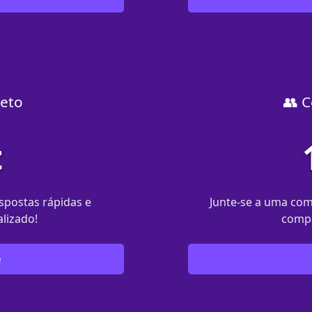
reto
👥 
t
espostas rápidas e
Junte-se a uma com
lizado!
compa
e