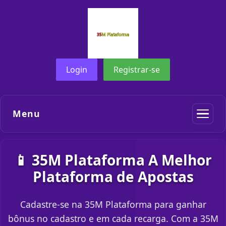
Login
Registrar-se
Menu
📱 35M Plataforma A Melhor
Plataforma de Apostas
Cadastre-se na 35M Plataforma para ganhar
bônus no cadastro e em cada recarga. Com a 35M