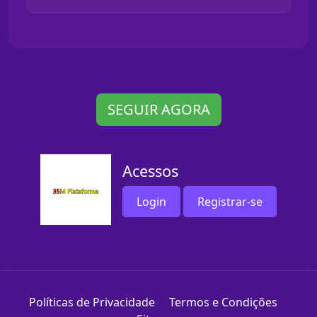
SEGUIR AGORA
Acessos
Login
Registrar-se
Políticas de Privacidade
Termos e Condições