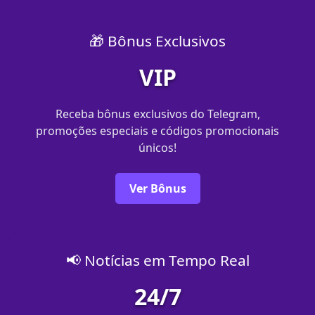
🎁 Bônus Exclusivos
VIP
Receba bônus exclusivos do Telegram,
promoções especiais e códigos promocionais
únicos!
Ver Bônus
📢 Notícias em Tempo Real
24/7