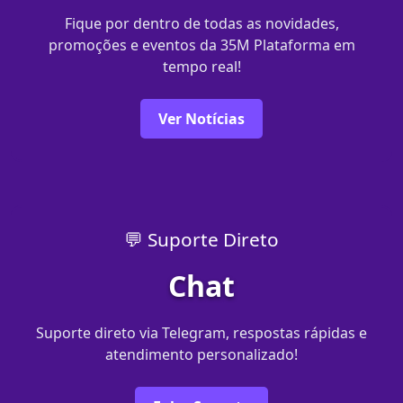
Fique por dentro de todas as novidades,
promoções e eventos da 35M Plataforma em
tempo real!
Ver Notícias
💬 Suporte Direto
Chat
Suporte direto via Telegram, respostas rápidas e
atendimento personalizado!