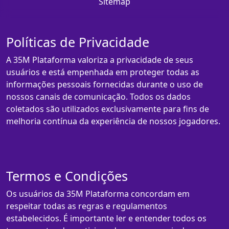
Sitemap
Políticas de Privacidade
A 35M Plataforma valoriza a privacidade de seus
usuários e está empenhada em proteger todas as
informações pessoais fornecidas durante o uso de
nossos canais de comunicação. Todos os dados
coletados são utilizados exclusivamente para fins de
melhoria contínua da experiência de nossos jogadores.
Termos e Condições
Os usuários da 35M Plataforma concordam em
respeitar todas as regras e regulamentos
estabelecidos. É importante ler e entender todos os