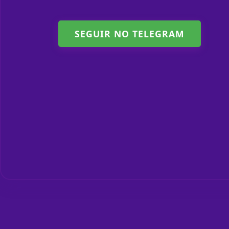
SEGUIR NO TELEGRAM