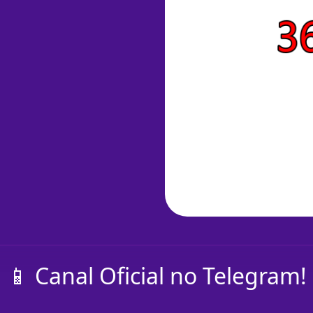
📱 Canal Oficial no Telegram!