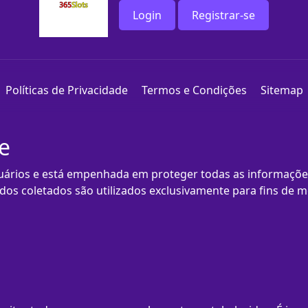
Login
Registrar-se
Políticas de Privacidade
Termos e Condições
Sitemap
de
usuários e está empenhada em proteger todas as informaçõe
os coletados são utilizados exclusivamente para fins de m