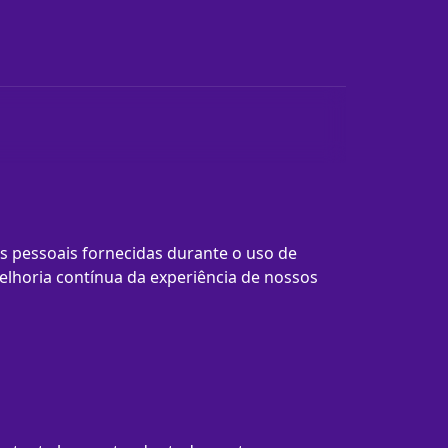
s pessoais fornecidas durante o uso de
elhoria contínua da experiência de nossos