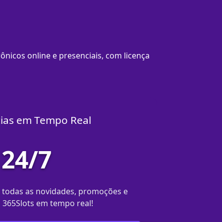
ônicos online e presenciais, com licença
cias em Tempo Real
24/7
e todas as novidades, promoções e
 365Slots em tempo real!