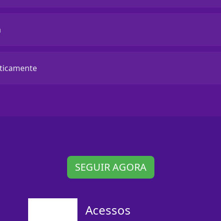
a
aticamente
SEGUIR AGORA
Acessos