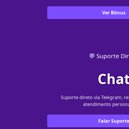
Ver Bônus
💬 Suporte Di
Cha
Suporte direto via Telegram, r
atendimento persona
Falar Suport