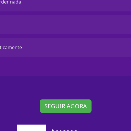
erder nada
a
aticamente
SEGUIR AGORA