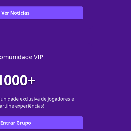
Ver Notícias
Comunidade VIP
1000+
unidade exclusiva de jogadores e
rtilhe experiências!
Entrar Grupo