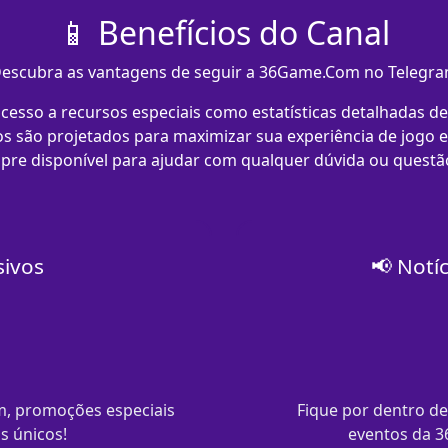
📱 Benefícios do Canal
escubra as vantagens de seguir a 36Game.Com no Telegr
cesso a recursos especiais como estatísticas detalhadas d
rsos são projetados para maximizar sua experiência de jog
pre disponível para ajudar com qualquer dúvida ou questã
sivos
📢 Notí
m, promoções especiais
Fique por dentro d
s únicos!
eventos da 