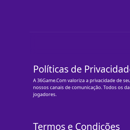
Políticas de Privacida
A 36Game.Com valoriza a privacidade de se
nossos canais de comunicação. Todos os dad
jogadores.
Termos e Condições