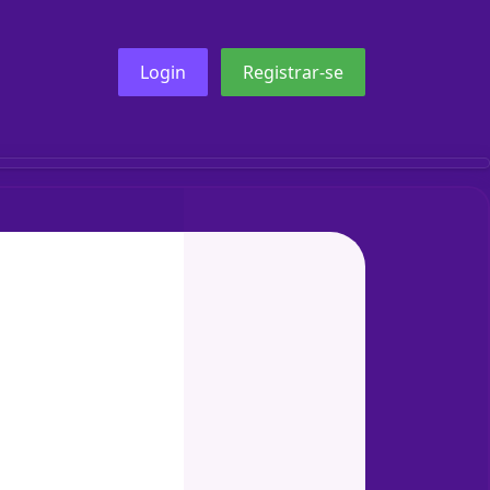
Login
Registrar-se