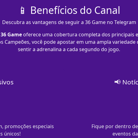
📱 Benefícios do Canal
Descubra as vantagens de seguir a 36 Game no Telegram
a
36 Game
oferece uma cobertura completa dos principais e
dos Campeões, você pode apostar em uma ampla variedade d
sentir a adrenalina a cada segundo do jogo.
sivos
📢 Notí
m, promoções especiais
Fique por dentro d
s únicos!
eventos da