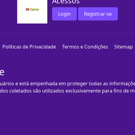
Acessos
Login
Registrar-se
Políticas de Privacidade
Termos e Condições
Sitemap
de
usuários e está empenhada em proteger todas as informaçõe
os coletados são utilizados exclusivamente para fins de m