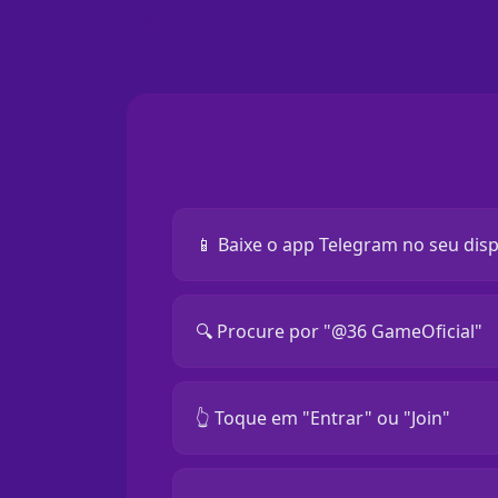
📱 Baixe o app Telegram no seu disp
🔍 Procure por "@36 GameOficial"
👆 Toque em "Entrar" ou "Join"