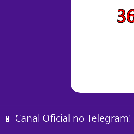
📱 Canal Oficial no Telegram!