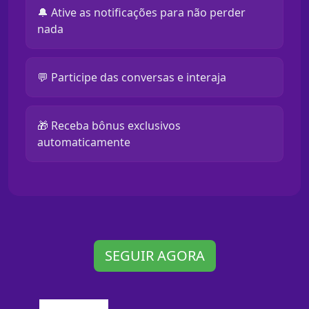
🔔 Ative as notificações para não perder
nada
💬 Participe das conversas e interaja
🎁 Receba bônus exclusivos
automaticamente
SEGUIR AGORA