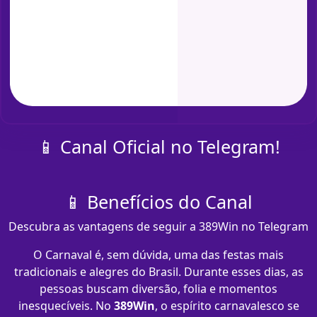
📱 Canal Oficial no Telegram!
📱 Benefícios do Canal
Descubra as vantagens de seguir a 389Win no Telegram
O Carnaval é, sem dúvida, uma das festas mais
tradicionais e alegres do Brasil. Durante esses dias, as
pessoas buscam diversão, folia e momentos
inesquecíveis. No
389Win
, o espírito carnavalesco se