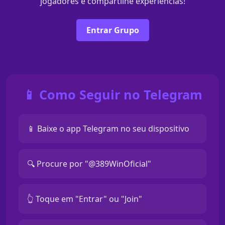
jogadores e compartilhe experiências!
Entrar Grupo
📱 Como Seguir no Telegram
📱 Baixe o app Telegram no seu dispositivo
🔍 Procure por "@389WinOficial"
👆 Toque em "Entrar" ou "Join"