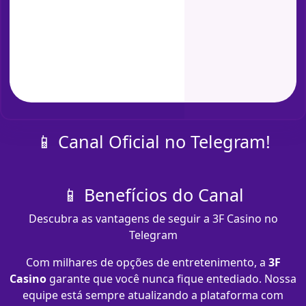
📱 Canal Oficial no Telegram!
📱 Benefícios do Canal
Descubra as vantagens de seguir a 3F Casino no
Telegram
Com milhares de opções de entretenimento, a
3F
Casino
garante que você nunca fique entediado. Nossa
equipe está sempre atualizando a plataforma com