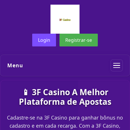
Login
Registrar-se
Menu
📱 3F Casino A Melhor
Plataforma de Apostas
Cadastre-se na 3F Casino para ganhar bônus no
cadastro e em cada recarga. Com a 3F Casino,