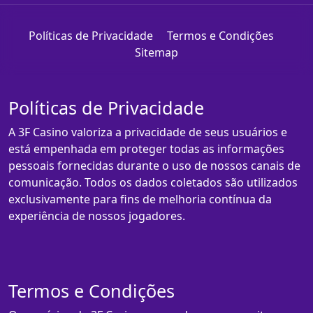
Políticas de Privacidade
Termos e Condições
Sitemap
Políticas de Privacidade
A 3F Casino valoriza a privacidade de seus usuários e
está empenhada em proteger todas as informações
pessoais fornecidas durante o uso de nossos canais de
comunicação. Todos os dados coletados são utilizados
exclusivamente para fins de melhoria contínua da
experiência de nossos jogadores.
Termos e Condições