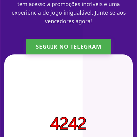
tem acesso a promoções incríveis e uma
experiência de jogo inigualável. Junte-se aos
vencedores agora!
SEGUIR NO TELEGRAM