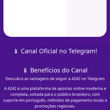
📱 Canal Oficial no Telegram!
📱 Benefícios do Canal
Descubra as vantagens de seguir a 4242 no Telegram
A 4242 é uma plataforma de apostas online moderna e
completa, voltada para o público brasileiro, com
suporte em português, métodos de pagamento locais e
promoções regionais.