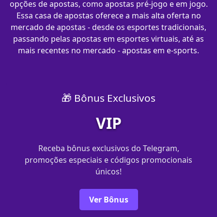
opções de apostas, como apostas pré-jogo e em jogo.
Essa casa de apostas oferece a mais alta oferta no
mercado de apostas - desde os esportes tradicionais,
passando pelas apostas em esportes virtuais, até as
mais recentes no mercado - apostas em e-sports.
🎁 Bônus Exclusivos
VIP
Receba bônus exclusivos do Telegram,
promoções especiais e códigos promocionais
únicos!
Ver Bônus