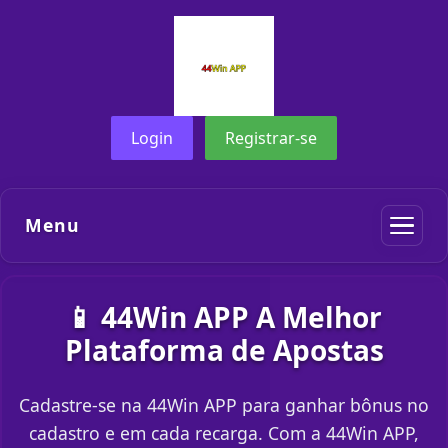
Login
Registrar-se
Menu
📱 44Win APP A Melhor
Plataforma de Apostas
Cadastre-se na 44Win APP para ganhar bônus no
cadastro e em cada recarga. Com a 44Win APP,