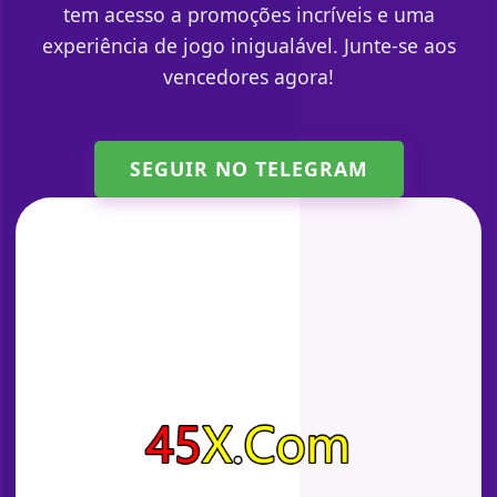
tem acesso a promoções incríveis e uma
experiência de jogo inigualável. Junte-se aos
vencedores agora!
SEGUIR NO TELEGRAM