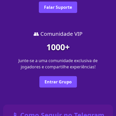
Falar Suporte
👥 Comunidade VIP
1000+
Junte-se a uma comunidade exclusiva de
jogadores e compartilhe experiências!
Entrar Grupo
📱 Como Seguir no Telegram