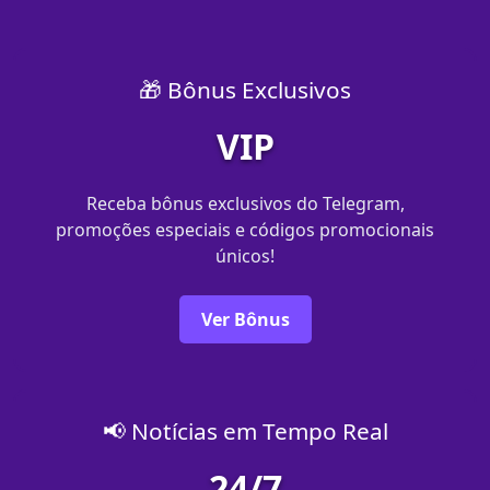
🎁 Bônus Exclusivos
VIP
Receba bônus exclusivos do Telegram,
promoções especiais e códigos promocionais
únicos!
Ver Bônus
📢 Notícias em Tempo Real
24/7