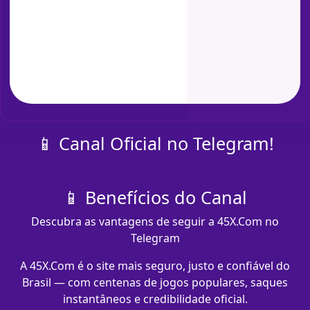
📱 Canal Oficial no Telegram!
📱 Benefícios do Canal
Descubra as vantagens de seguir a 45X.Com no
Telegram
A 45X.Com é o site mais seguro, justo e confiável do
Brasil — com centenas de jogos populares, saques
instantâneos e credibilidade oficial.