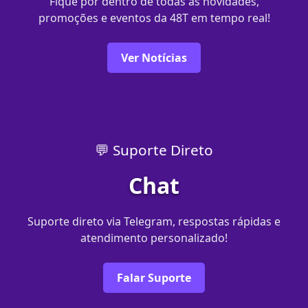
Fique por dentro de todas as novidades,
promoções e eventos da 48T em tempo real!
Ver Notícias
💬 Suporte Direto
Chat
Suporte direto via Telegram, respostas rápidas e
atendimento personalizado!
Falar Suporte