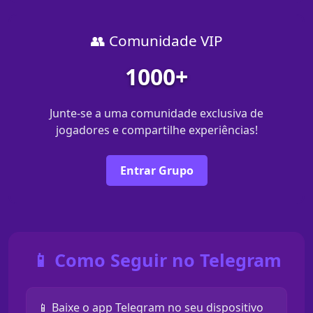
👥 Comunidade VIP
1000+
Junte-se a uma comunidade exclusiva de
jogadores e compartilhe experiências!
Entrar Grupo
📱 Como Seguir no Telegram
📱 Baixe o app Telegram no seu dispositivo