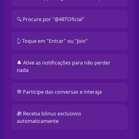
🔍 Procure por "@48TOficial"
👆 Toque em "Entrar" ou "Join"
🔔 Ative as notificações para não perder
nada
💬 Participe das conversas e interaja
🎁 Receba bônus exclusivos
automaticamente