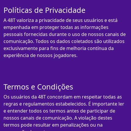
Políticas de Privacidade
A 48T valoriza a privacidade de seus usuários e está
empenhada em proteger todas as informações
pessoais fornecidas durante o uso de nossos canais de
comunicação. Todos os dados coletados são utilizados
exclusivamente para fins de melhoria contínua da
experiência de nossos jogadores.
Termos e Condições
Os usuários da 48T concordam em respeitar todas as
regras e regulamentos estabelecidos. É importante ler
e entender todos os termos antes de participar de
nossos canais de comunicação. A violação destes
termos pode resultar em penalizações ou na