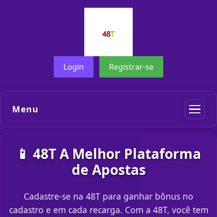
Login
Registrar-se
Menu
📱 48T A Melhor Plataforma
de Apostas
Cadastre-se na 48T para ganhar bônus no
cadastro e em cada recarga. Com a 48T, você tem