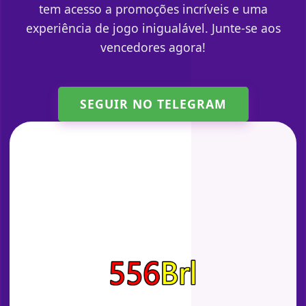
tem acesso a promoções incríveis e uma
experiência de jogo inigualável. Junte-se aos
vencedores agora!
SEGUIR NO TELEGRAM