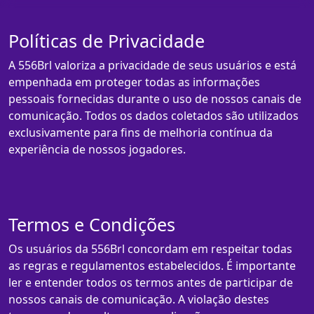
Políticas de Privacidade
A 556Brl valoriza a privacidade de seus usuários e está
empenhada em proteger todas as informações
pessoais fornecidas durante o uso de nossos canais de
comunicação. Todos os dados coletados são utilizados
exclusivamente para fins de melhoria contínua da
experiência de nossos jogadores.
Termos e Condições
Os usuários da 556Brl concordam em respeitar todas
as regras e regulamentos estabelecidos. É importante
ler e entender todos os termos antes de participar de
nossos canais de comunicação. A violação destes