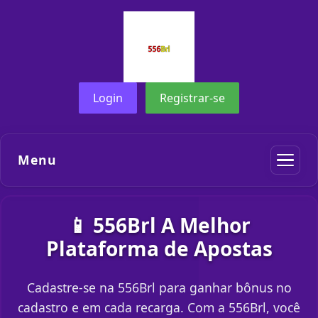
Login
Registrar-se
Menu
📱 556Brl A Melhor
Plataforma de Apostas
Cadastre-se na 556Brl para ganhar bônus no
cadastro e em cada recarga. Com a 556Brl, você