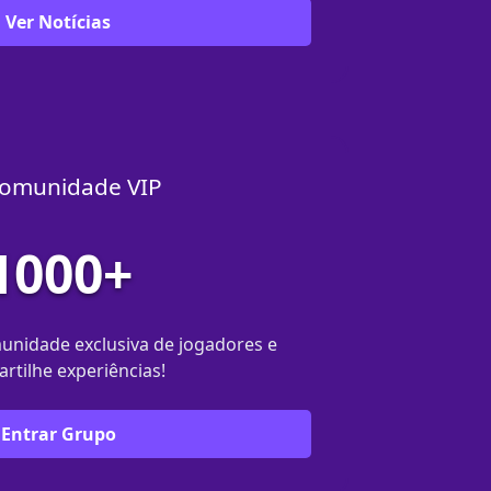
Ver Notícias
Comunidade VIP
1000+
unidade exclusiva de jogadores e
rtilhe experiências!
Entrar Grupo