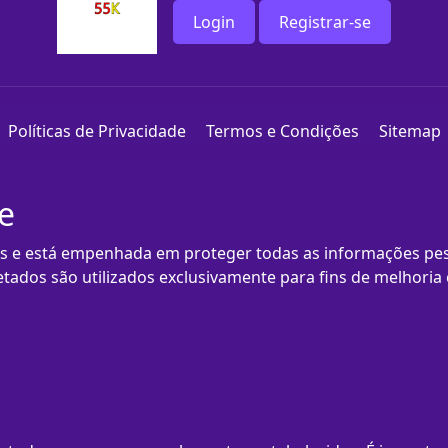
Login
Registrar-se
Políticas de Privacidade
Termos e Condições
Sitemap
de
ios e está empenhada em proteger todas as informações pe
tados são utilizados exclusivamente para fins de melhoria