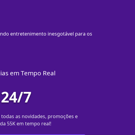
endo entretenimento inesgotável para os
cias em Tempo Real
24/7
e todas as novidades, promoções e
 da 55K em tempo real!