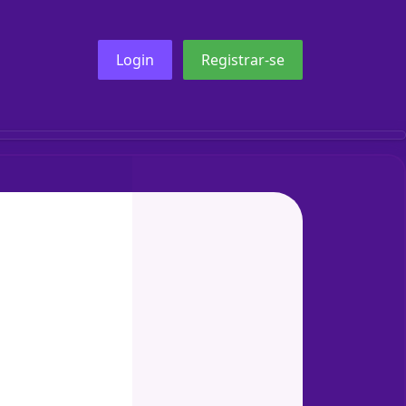
Login
Registrar-se