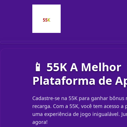
📱 55K A Melhor
Plataforma de A
Cadastre-se na 55K para ganhar bônus 
recarga. Com a 55K, você tem acesso a 
uma experiência de jogo inigualável. J
agora!