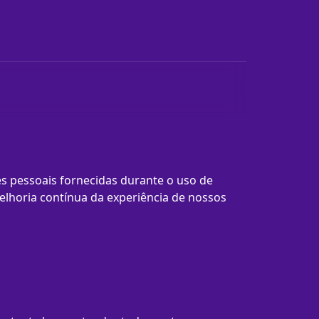
s pessoais fornecidas durante o uso de
elhoria contínua da experiência de nossos