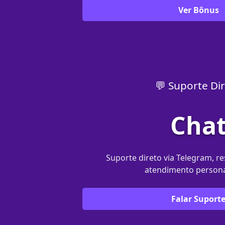
Ver Bônus
💬 Suporte Di
Cha
Suporte direto via Telegram, r
atendimento persona
Falar Suport