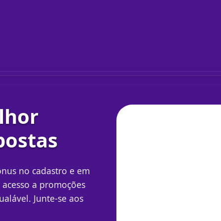
lhor
postas
ônus no cadastro e em
m acesso a promoções
ualável. Junte-se aos