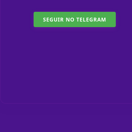
SEGUIR NO TELEGRAM