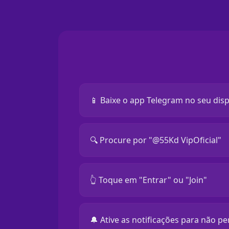
📱 Baixe o app Telegram no seu disp
🔍 Procure por "@55Kd VipOficial"
👆 Toque em "Entrar" ou "Join"
🔔 Ative as notificações para não p