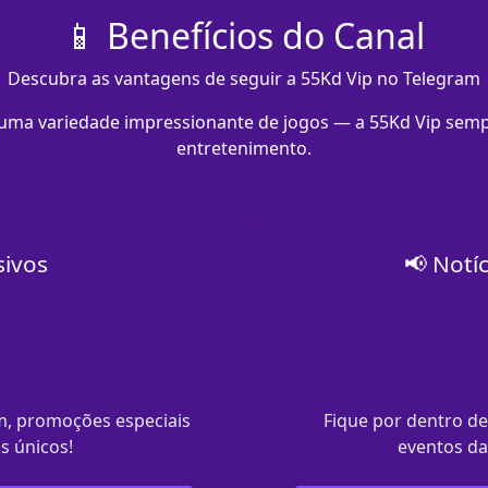
📱 Benefícios do Canal
Descubra as vantagens de seguir a 55Kd Vip no Telegram
 uma variedade impressionante de jogos — a 55Kd Vip sempr
entretenimento.
sivos
📢 Notí
m, promoções especiais
Fique por dentro d
s únicos!
eventos da