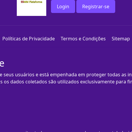
Login
Registrar-se
Políticas de Privacidade
Termos e Condições
Sitemap
de
de seus usuários e está empenhada em proteger todas as i
 os dados coletados são utilizados exclusivamente para fi