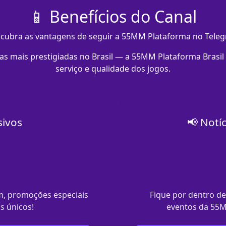
📱 Benefícios do Canal
cubra as vantagens de seguir a 55MM Plataforma no Tele
 mais prestigiadas no Brasil — a 55MM Plataforma Brasil
serviço e qualidade dos jogos.
sivos
📢 Notí
m, promoções especiais
Fique por dentro d
s únicos!
eventos da 55M