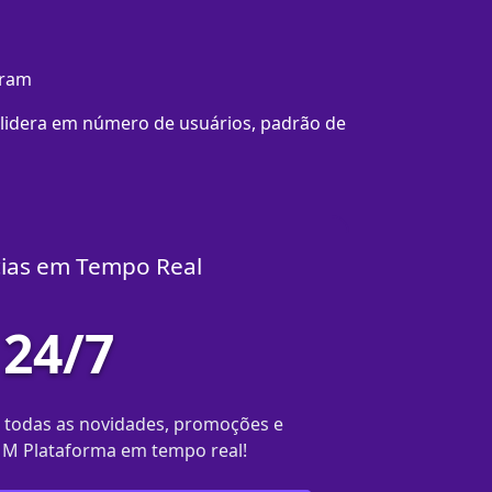
gram
 lidera em número de usuários, padrão de
cias em Tempo Real
24/7
e todas as novidades, promoções e
M Plataforma em tempo real!