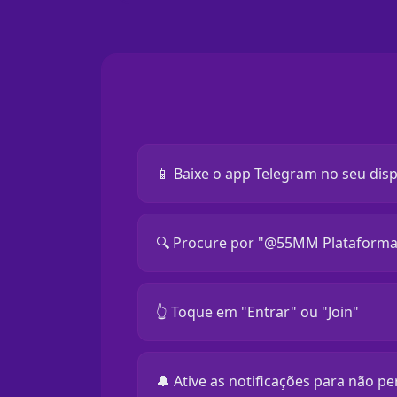
📱 Baixe o app Telegram no seu disp
🔍 Procure por "@55MM PlataformaO
👆 Toque em "Entrar" ou "Join"
🔔 Ative as notificações para não p