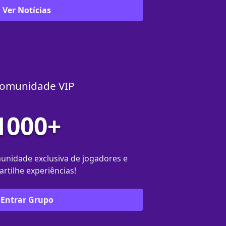
Ver Notícias
Comunidade VIP
1000+
unidade exclusiva de jogadores e
rtilhe experiências!
Entrar Grupo