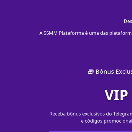
Des
A 55MM Plataforma é uma das plataformas
🎁 Bônus Exclu
VIP
Receba bônus exclusivos do Telegra
e códigos promocionai