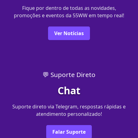
Fique por dentro de todas as novidades,
promoções e eventos da 55WW em tempo real!
Ver Notícias
💬 Suporte Direto
Chat
Suporte direto via Telegram, respostas rápidas e
atendimento personalizado!
Falar Suporte