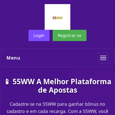
Login
Registrar-se
Menu
📱 55WW A Melhor Plataforma
de Apostas
Cadastre-se na 55WW para ganhar bônus no
cadastro e em cada recarga. Com a 55WW, você