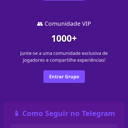
👥 Comunidade VIP
1000+
Junte-se a uma comunidade exclusiva de
jogadores e compartilhe experiências!
Entrar Grupo
📱 Como Seguir no Telegram