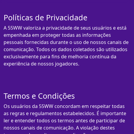
Políticas de Privacidade
A 55WW valoriza a privacidade de seus usuários e está
empenhada em proteger todas as informações
pessoais fornecidas durante o uso de nossos canais de
comunicação. Todos os dados coletados são utilizados
exclusivamente para fins de melhoria contínua da
experiência de nossos jogadores.
Termos e Condições
Os usuários da 55WW concordam em respeitar todas
as regras e regulamentos estabelecidos. É importante
ler e entender todos os termos antes de participar de
nossos canais de comunicação. A violação destes