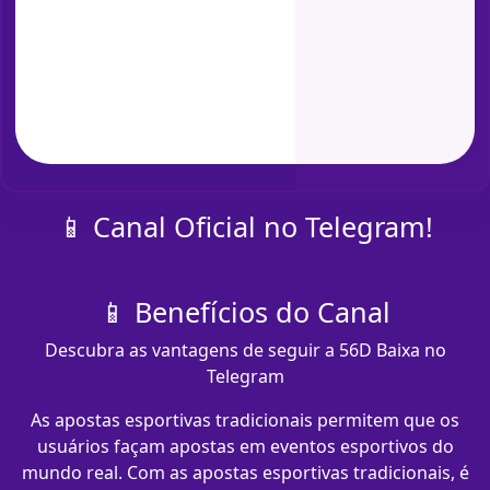
📱 Canal Oficial no Telegram!
📱 Benefícios do Canal
Descubra as vantagens de seguir a 56D Baixa no
Telegram
As apostas esportivas tradicionais permitem que os
usuários façam apostas em eventos esportivos do
mundo real. Com as apostas esportivas tradicionais, é