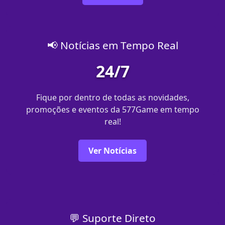
📢 Notícias em Tempo Real
24/7
Fique por dentro de todas as novidades,
promoções e eventos da 577Game em tempo
real!
Ver Notícias
💬 Suporte Direto