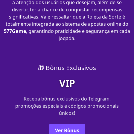
a atenção dos usuários que desejam, além de se
divertir, ter a chance de conquistar recompensas
significativas. Vale ressaltar que a Roleta da Sorte é
totalmente integrada ao sistema de apostas online do
577Game
, garantindo praticidade e segurança em cada
jogada.
🎁 Bônus Exclusivos
VIP
Receba bônus exclusivos do Telegram,
promoções especiais e códigos promocionais
únicos!
Ver Bônus