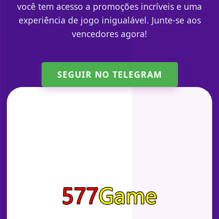
você tem acesso a promoções incríveis e uma
experiência de jogo inigualável. Junte-se aos
vencedores agora!
SEGUIR NO TELEGRAM