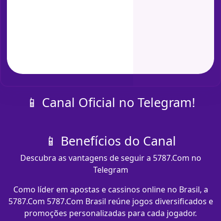
📱 Canal Oficial no Telegram!
📱 Benefícios do Canal
Descubra as vantagens de seguir a 5787.Com no
Telegram
Como líder em apostas e cassinos online no Brasil, a
5787.Com 5787.Com Brasil reúne jogos diversificados e
promoções personalizadas para cada jogador.