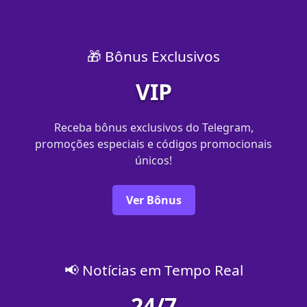
🎁 Bônus Exclusivos
VIP
Receba bônus exclusivos do Telegram,
promoções especiais e códigos promocionais
únicos!
Ver Bônus
📢 Notícias em Tempo Real
24/7