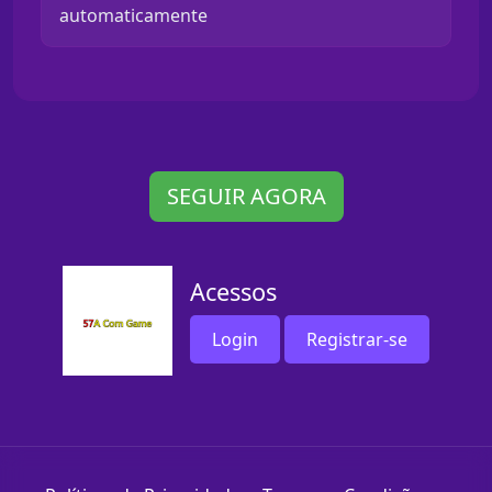
automaticamente
SEGUIR AGORA
Acessos
Login
Registrar-se