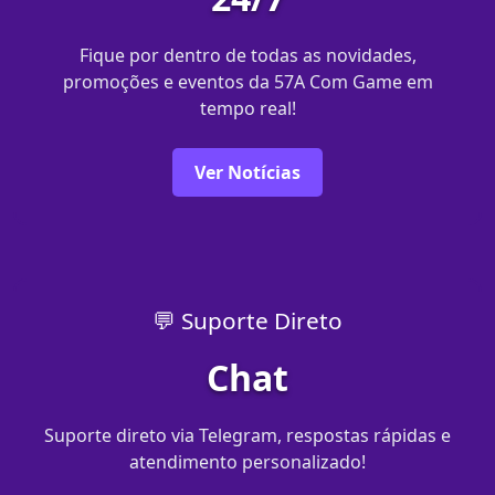
Fique por dentro de todas as novidades,
promoções e eventos da 57A Com Game em
tempo real!
Ver Notícias
💬 Suporte Direto
Chat
Suporte direto via Telegram, respostas rápidas e
atendimento personalizado!