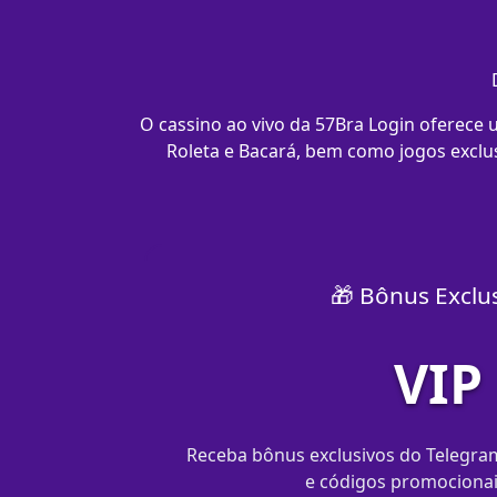
O cassino ao vivo da 57Bra Login oferece u
Roleta e Bacará, bem como jogos exclus
🎁 Bônus Exclu
VIP
Receba bônus exclusivos do Telegra
e códigos promocionai