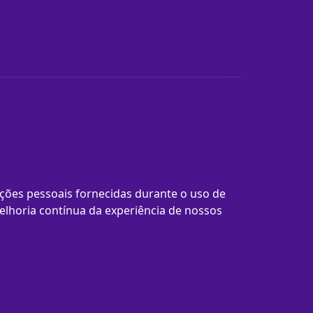
ções pessoais fornecidas durante o uso de
elhoria contínua da experiência de nossos