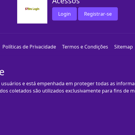
Acessos
Login
Registrar-se
Políticas de Privacidade
Termos e Condições
Sitemap
de
us usuários e está empenhada em proteger todas as informa
os coletados são utilizados exclusivamente para fins de m