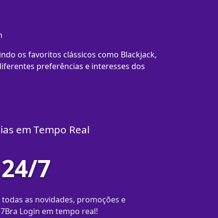
m
indo os favoritos clássicos como Blackjack,
iferentes preferências e interesses dos
cias em Tempo Real
24/7
e todas as novidades, promoções e
57Bra Login em tempo real!