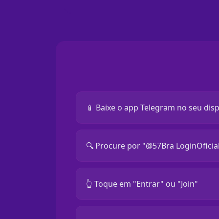
📱 Baixe o app Telegram no seu disp
🔍 Procure por "@57Bra LoginOficia
👆 Toque em "Entrar" ou "Join"