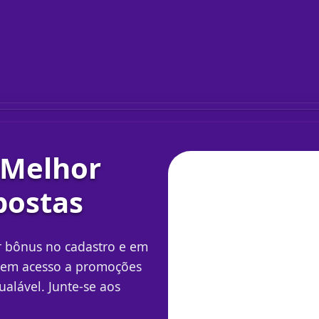
 Melhor
postas
r bônus no cadastro e em
 tem acesso a promoções
ualável. Junte-se aos