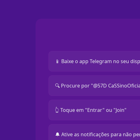
📱 Baixe o app Telegram no seu disp
🔍 Procure por "@57D CaSSinoOficia
👆 Toque em "Entrar" ou "Join"
🔔 Ative as notificações para não p