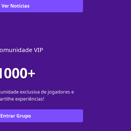
Ver Notícias
Comunidade VIP
1000+
unidade exclusiva de jogadores e
rtilhe experiências!
Entrar Grupo