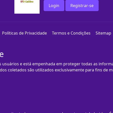
Login
Registrar-se
Políticas de Privacidade
Termos e Condições
Sitemap
de
us usuários e está empenhada em proteger todas as inform
os coletados são utilizados exclusivamente para fins de m