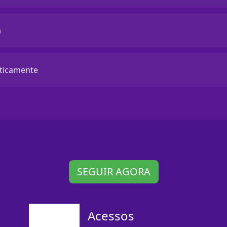
a
aticamente
SEGUIR AGORA
Acessos