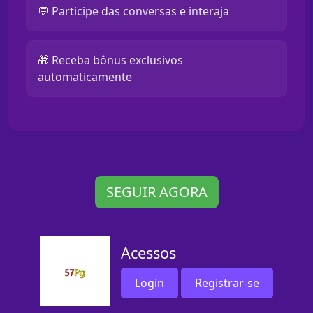
💬 Participe das conversas e interaja
🎁 Receba bônus exclusivos
automaticamente
SEGUIR AGORA
Acessos
Login
Registrar-se