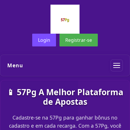
Login
Registrar-se
Menu
📱 57Pg A Melhor Plataforma
de Apostas
Cadastre-se na 57Pg para ganhar bônus no
cadastro e em cada recarga. Com a 57Pg, você