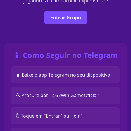
jogadores e compartilhe experiências!
Entrar Grupo
📱 Como Seguir no Telegram
📱 Baixe o app Telegram no seu dispositivo
🔍 Procure por "@57Win GameOficial"
👆 Toque em "Entrar" ou "Join"