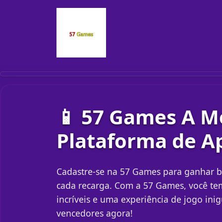
📱 57 Games A M
Plataforma de A
Cadastre-se na 57 Games para ganhar 
cada recarga. Com a 57 Games, você t
incríveis e uma experiência de jogo inig
vencedores agora!