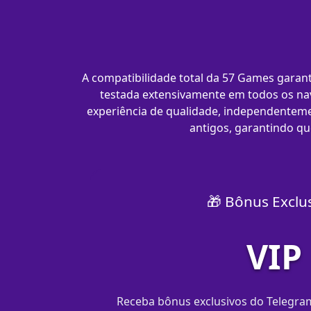
A compatibilidade total da 57 Games garan
testada extensivamente em todos os nav
experiência de qualidade, independenteme
antigos, garantindo q
🎁 Bônus Exclu
VIP
Receba bônus exclusivos do Telegra