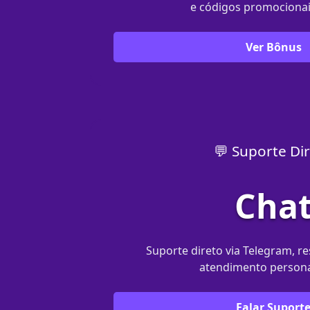
e códigos promocionai
Ver Bônus
💬 Suporte Di
Cha
Suporte direto via Telegram, r
atendimento persona
Falar Suport