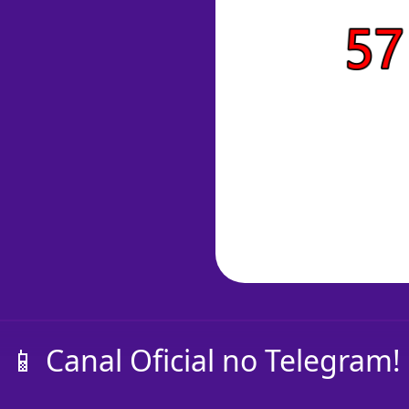
📱 Canal Oficial no Telegram!