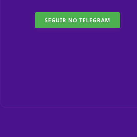
SEGUIR NO TELEGRAM