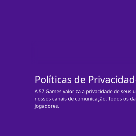
Políticas de Privacida
A 57 Games valoriza a privacidade de seus
nossos canais de comunicação. Todos os dad
jogadores.