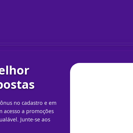
elhor
postas
bônus no cadastro e em
em acesso a promoções
ualável. Junte-se aos