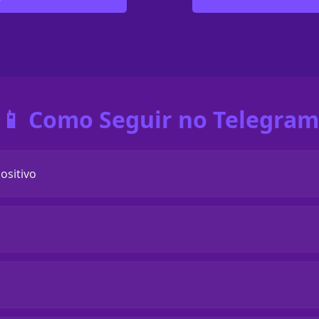
📱 Como Seguir no Telegram
ositivo