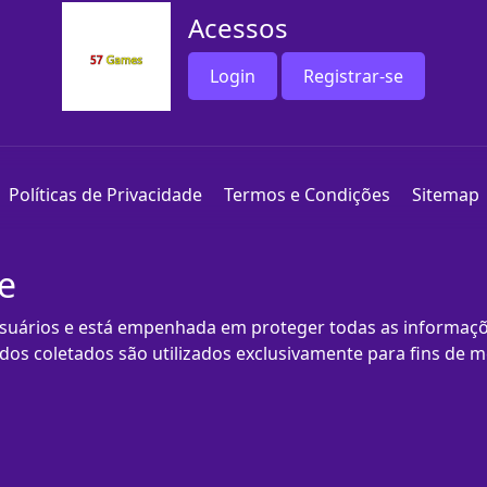
Acessos
Login
Registrar-se
Políticas de Privacidade
Termos e Condições
Sitemap
de
 usuários e está empenhada em proteger todas as informaçõ
os coletados são utilizados exclusivamente para fins de m