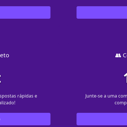
reto
👥 
t
espostas rápidas e
Junte-se a uma com
lizado!
compa
e