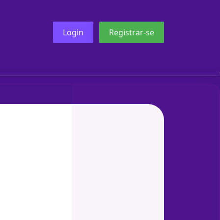
Login
Registrar-se