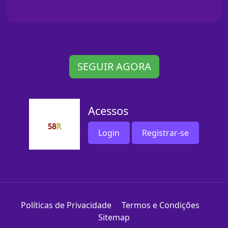
SEGUIR AGORA
Acessos
Login
Registrar-se
Políticas de Privacidade
Termos e Condições
Sitemap