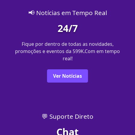
📢 Notícias em Tempo Real
24/7
Fique por dentro de todas as novidades,
promoções e eventos da 599K.Com em tempo
real!
Ver Notícias
💬 Suporte Direto
Chat