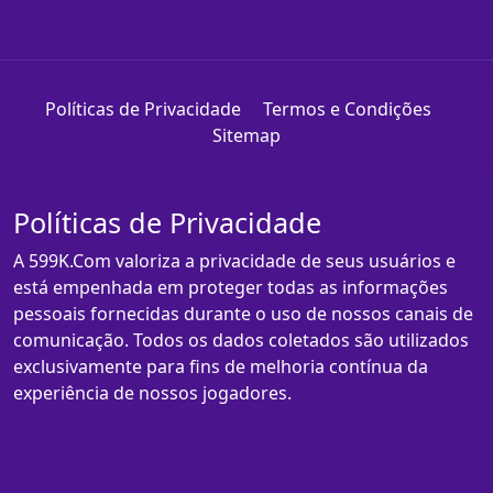
Políticas de Privacidade
Termos e Condições
Sitemap
Políticas de Privacidade
A 599K.Com valoriza a privacidade de seus usuários e
está empenhada em proteger todas as informações
pessoais fornecidas durante o uso de nossos canais de
comunicação. Todos os dados coletados são utilizados
exclusivamente para fins de melhoria contínua da
experiência de nossos jogadores.