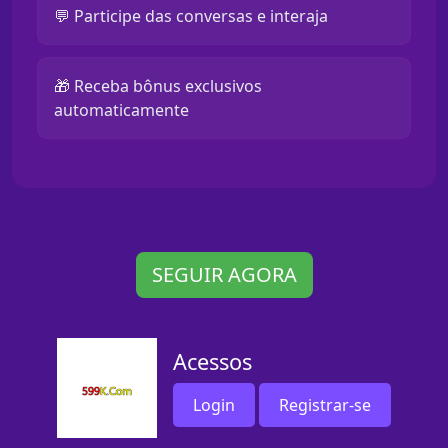
💬 Participe das conversas e interaja
🎁 Receba bônus exclusivos
automaticamente
SEGUIR AGORA
Acessos
Login
Registrar-se