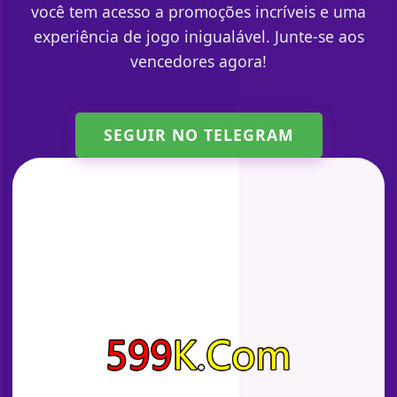
você tem acesso a promoções incríveis e uma
experiência de jogo inigualável. Junte-se aos
vencedores agora!
SEGUIR NO TELEGRAM