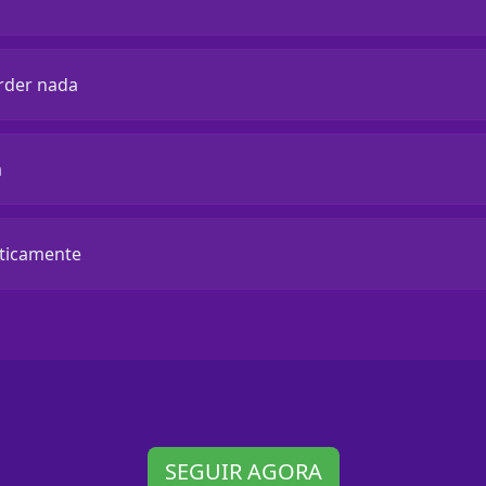
erder nada
a
aticamente
SEGUIR AGORA