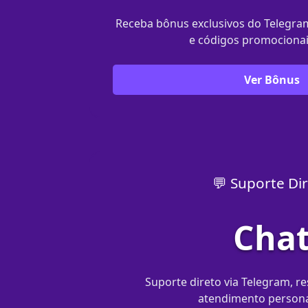
Receba bônus exclusivos do Telegra
e códigos promocionai
Ver Bônus
💬 Suporte Di
Cha
Suporte direto via Telegram, r
atendimento persona