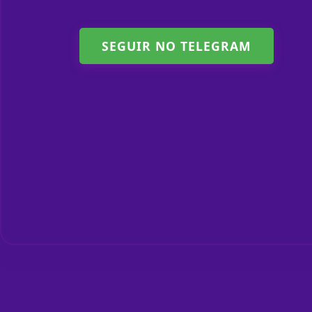
SEGUIR NO TELEGRAM