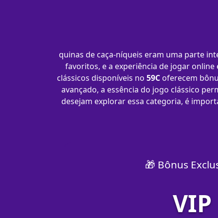
quinas de caça-níqueis eram uma parte inte
favoritos, e a experiência de jogar onlin
clássicos disponíveis no
59C
oferecem bônus
avançado, a essência do jogo clássico per
desejam explorar essa categoria, é import
🎁 Bônus Exclu
VIP